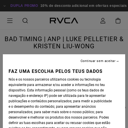
DUPLA PROMO
10% de desconto adicional em ofertas especiais
Pou
BAD TIMING | ANP | LUKE PELLETIER &
KRISTEN LIU-WONG
Continuar sem aceitar
FAZ UMA ESCOLHA PELOS TEUS DADOS
Nós e os nossos parceiros utilizamos cookies ou tecnologia
equivalente para armazenar e/ou aceder a informações no teu
dispositivo. Esta informação pessoal (como os teus dados de
navegação e endereço IP) pode ser utilizada para te apresentar
publicações e conteúdos personalizados; para medir a publicidade
e o desempenho do conteúdo; para apresentar anúncios
FEBRUARY 18TH, 2022 MARKED THE OPENEING RECEPTION OF "BAD TIMING", A GROUP
personalizados; para saber mais sobre o nosso público; para
EXHIBITION CURATED BY ANP ARTIST KRISTEN LIU-WONG & LUKE PELLETIER.
desenvolver e melhorar os produtos dos nossos parceiros. Podes
definir as tuas escolhas para aceitar ou recusar cookies que estão
HERE'S AN INSIDE LOOK AT WHAT YOU MISSED.