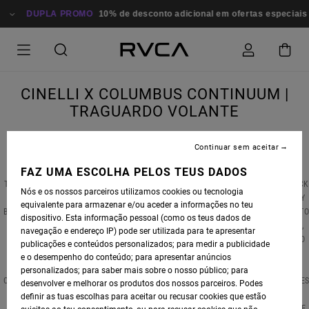
A PROMO
10% de desconto adicional em ofertas especiais
Poupa Agor
CINELLI X COLUMBUS CONTINUUM |
TRAGUARDO VOLANTE
Continuar sem aceitar
FAZ UMA ESCOLHA PELOS TEUS DADOS
THE RELATIONSHIP BETWEEN ART AND BICYCLES HAS DISTANT ROOTS, EXTENDING BACK
Nós e os nossos parceiros utilizamos cookies ou tecnologia
AS FAR AS THE 1800S. THE CONCEPT OF A VEHICLE THAT DOES NOT CONSUME ENERGY
equivalente para armazenar e/ou aceder a informações no teu
BUT PRODUCES IT — A SYNONYM OF LIGHTNESS AND FREEDOM — APPEALED GREATLY TO
dispositivo. Esta informação pessoal (como os teus dados de
THE FUTURISTS, AND IT ACCOMPANIED THE ADVENTURES OF THE NEO-AVANT-GARDES,
navegação e endereço IP) pode ser utilizada para te apresentar
FROM THE SITUATIONISTS TO THE PROVOS. IN THIS EXHIBITION, ENTITLED 'TRAGUARDO
publicações e conteúdos personalizados; para medir a publicidade
VOLANTE: COLUMBUS E CINELLI TRA ARTE E BICICLETTA' (FLYING FINISH
e o desempenho do conteúdo; para apresentar anúncios
LINE: COLUMBUS AND CINELLI: ART AND BICYCLES), YOU WILL FIND A SELECTION OF
personalizados; para saber mais sobre o nosso público; para
COLUMBUS-CINELLI ARCHIVES, INCLUDING CURIOSITIES, DOCUMENTS, ARTISTS’ BICYCLE
desenvolver e melhorar os produtos dos nossos parceiros. Podes
AND OTHER SURPRISING OBJECTS — A COLORFUL, ANARCHIC, UNCONVENTIONAL
definir as tuas escolhas para aceitar ou recusar cookies que estão
UNIVERSE SUMMING UP THE REBEL SPIRIT OF NEW ENVIRONMENTALIST ACTIVISM. THE