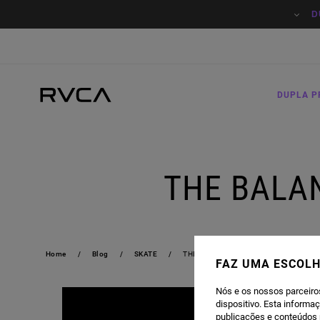
D
DUPLA 
THE BALAN
Home
Blog
SKATE
THE BALANCE OF OPPOSITES | RVCA 
FAZ UMA ESCOLH
Nós e os nossos parceiro
dispositivo. Esta informa
publicações e conteúdos 