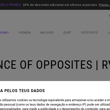
UPLA PROMO
10% de desconto adicional em ofertas especiais
Poupa 
PROMO
HOMEM
MULHER
SURF
DESPORTO
L
CE OF OPPOSITES | 
SKATE
A PELOS TEUS DADOS
s utilizamos cookies ou tecnologia equivalente para armazenar e/ou aceder a i
ção pessoal (como os teus dados de navegação e endereço IP) pode ser utilizad
personalizados; para medir a publicidade e o desempenho do conteúdo; para a