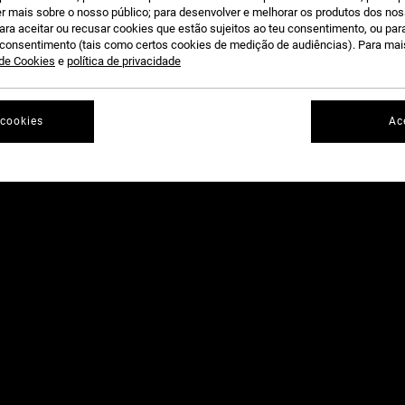
r mais sobre o nosso público; para desenvolver e melhorar os produtos dos no
para aceitar ou recusar cookies que estão sujeitos ao teu consentimento, ou pa
u consentimento (tais como certos cookies de medição de audiências). Para ma
 de Cookies
e
política de privacidade
 cookies
Ac