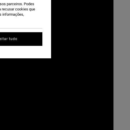
ssos parceiros. Podes
ra recusar cookies que
is informações,
eitar tudo