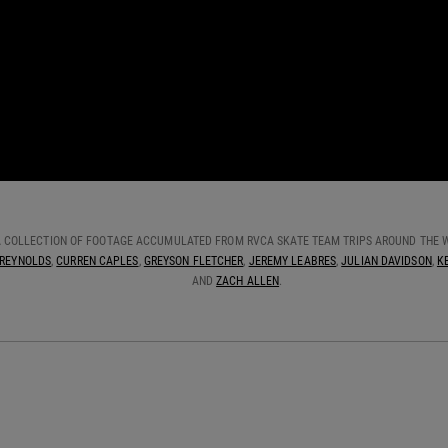
S A COLLECTION OF FOOTAGE ACCUMULATED FROM RVCA SKATE TEAM TRIPS AROUND THE
REYNOLDS
,
CURREN CAPLES
,
GREYSON FLETCHER
,
JEREMY LEABRES
,
JULIAN DAVIDSON
,
K
AND
ZACH ALLEN
.