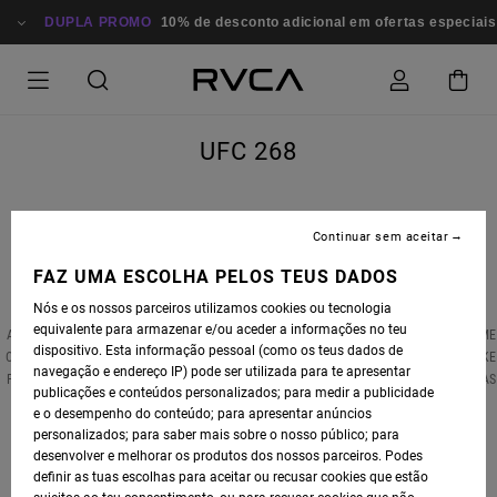
DUPLA PROMO
10% de desconto adicional em ofertas especiais
UFC 268
Continuar sem aceitar
FAZ UMA ESCOLHA PELOS TEUS DADOS
NOVEMBER 6TH, 2021 AT MADISON SQUARE GARDEN
Nós e os nossos parceiros utilizamos cookies ou tecnologia
equivalente para armazenar e/ou aceder a informações no teu
A UFC WOMEN'S STRAWWEIGHT CHAMPIONSHIP REMATCH BETWEEN CURRENT TWO-TIME
dispositivo. Esta informação pessoal (como os teus dados de
CHAMPION ROSE NAMAJUNAS AND FORMER CHAMPION ZHANG WEILI IS EXPECTED TAKE
navegação e endereço IP) pode ser utilizada para te apresentar
PLACE AS THE CO-MAIN EVENT. THEY PREVIOUSLY MET AT UFC 261, WHERE NAMAJUNAS
publicações e conteúdos personalizados; para medir a publicidade
WON THE TITLE VIA FIRST-ROUND KNOCKOUT.
e o desempenho do conteúdo; para apresentar anúncios
personalizados; para saber mais sobre o nosso público; para
BANTAMWEIGHT FIGHT: CHITO VERA VS. FRANKIE EDGAR
desenvolver e melhorar os produtos dos nossos parceiros. Podes
definir as tuas escolhas para aceitar ou recusar cookies que estão