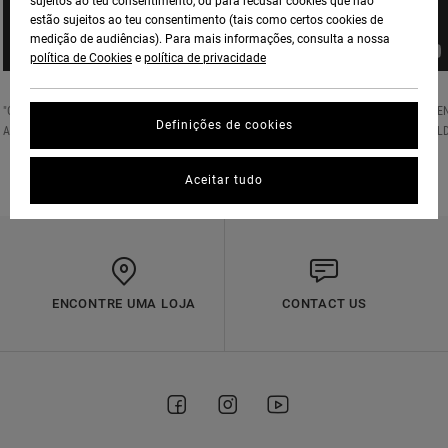
sujeitos ao teu consentimento, ou para recusar cookies que não
estão sujeitos ao teu consentimento (tais como certos cookies de
medição de audiências). Para mais informações, consulta a nossa
política de Cookies
e
política de privacidade
"ONCE IN A LIFETIME YOU GET A SPECIAL HUMAN TO TRANSCEND A MOVEMENT BETWEE
Definições de cookies
ART AND SPORT - AN ATHLETE THAT USES THEIR PLATFORM TO HELP CHANGE THE WORL
BY SHARING KINDNESS." - PM TENORE
Aceitar tudo
ENCONTRE UMA LOJA
CONTACT US