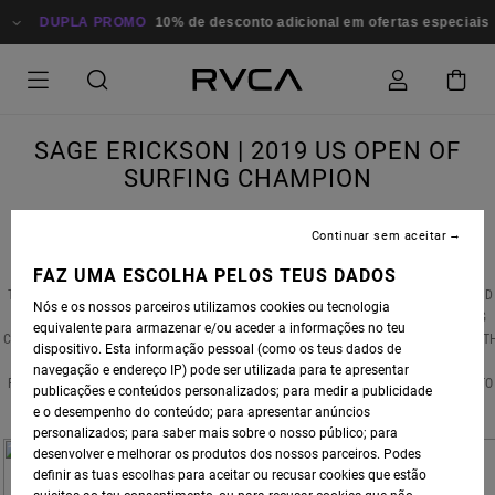
DUPLA PROMO
10% de desconto adicional em ofertas especiais
P
SAGE ERICKSON | 2019 US OPEN OF
SURFING CHAMPION
Continuar sem aceitar
FAZ UMA ESCOLHA PELOS TEUS DADOS
THIS PAST WEEKEND, RVCA WOMEN'S AND SURF ADVOCATE
SAGE ERICKSON
DOMINATED
Nós e os nossos parceiros utilizamos cookies ou tecnologia
THE WOMEN'S DIVISION OF THE 2019 US OPEN OF SURFING, TAKING DOWN DEFENDING
equivalente para armazenar e/ou aceder a informações no teu
CHAMPION COURTNEY CONLOGUE AND CLAIMING THE TITLE FOR THE SECOND TIME. WIT
dispositivo. Esta informação pessoal (como os teus dados de
ONE OF THE DAY'S BEST PERFORMANCES -- A WHOPPING 15.43 HEAT TOTAL -- SAGE
navegação e endereço IP) pode ser utilizada para te apresentar
PROVED YET AGAIN THAT HER DETERMINATION AND SKILL ARE ENOUGH TO TAKE HER TO
publicações e conteúdos personalizados; para medir a publicidade
THE TOP.
e o desempenho do conteúdo; para apresentar anúncios
personalizados; para saber mais sobre o nosso público; para
desenvolver e melhorar os produtos dos nossos parceiros. Podes
definir as tuas escolhas para aceitar ou recusar cookies que estão