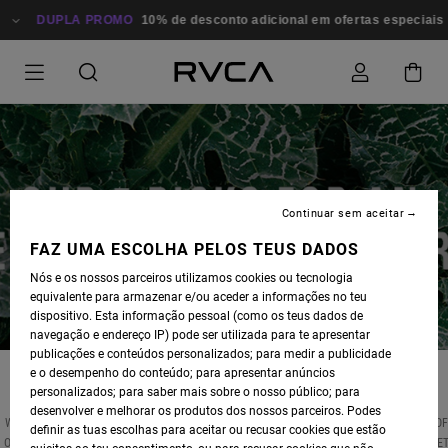
DUPLA PROMO
10% de desconto adicional em ofertas especiais
Continuar sem aceitar
FAZ UMA ESCOLHA PELOS TEUS DADOS
Nós e os nossos parceiros utilizamos cookies ou tecnologia
equivalente para armazenar e/ou aceder a informações no teu
dispositivo. Esta informação pessoal (como os teus dados de
navegação e endereço IP) pode ser utilizada para te apresentar
publicações e conteúdos personalizados; para medir a publicidade
e o desempenho do conteúdo; para apresentar anúncios
personalizados; para saber mais sobre o nosso público; para
desenvolver e melhorar os produtos dos nossos parceiros. Podes
WITH EARTH DAY UPON US AND WARM WEATHER AHEAD, WE'VE SELECTED A HANDFUL O
definir as tuas escolhas para aceitar ou recusar cookies que estão
OUR FAVORITE ECO-FRIENDLY ITEMS TO GET SUMMER-READY WHILE KEEPING THE PLANE