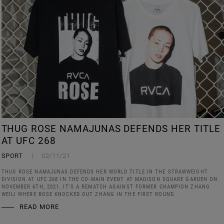
THUG ROSE NAMAJUNAS DEFENDS HER TITLE
AT UFC 268
SPORT
02/11/21
THUG ROSE NAMAJUNAS DEFENDS HER WORLD TITLE IN THE STRAWWEIGHT
DIVISION AT UFC 268 IN THE CO-MAIN EVENT AT MADISON SQUARE GARDEN ON
NOVEMBER 6TH, 2021. IT'S A REMATCH AGAINST FORMER CHAMPION ZHANG
WEILI WHERE ROSE KNOCKED OUT ZHANG IN THE FIRST ROUND.
READ MORE