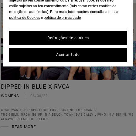
sujeitos ao teu consentimento, ou para recusar cookies que não
estão sujeitos ao teu consentimento (tais como certos cookies de
medição de audiências). Para mais informações, consulta a nossa
política de Cookies
e
política de privacidade
Definições de cookies
Aceitar tudo
DIPPED IN BLUE X RVCA
WOMENS
06/06/22
WHAT WAS THE INSPIRATION FOR STARTING THE BRAND?
THE GIRLS: GROWING UP IN A BEACH TOWN, BASICALLY LIVING IN A BIKINI, WE
ALWAYS DREAMED OF STARTI
READ MORE